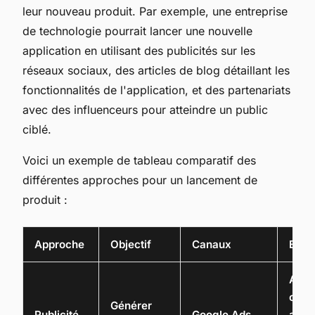
leur nouveau produit. Par exemple, une entreprise
de technologie pourrait lancer une nouvelle
application en utilisant des publicités sur les
réseaux sociaux, des articles de blog détaillant les
fonctionnalités de l'application, et des partenariats
avec des influenceurs pour atteindre un public
ciblé.
Voici un exemple de tableau comparatif des
différentes approches pour un lancement de
produit :
Approche
Objectif
Canaux
Exem
Anno
cibl
Générer
Publicité
Google Ads,
attir