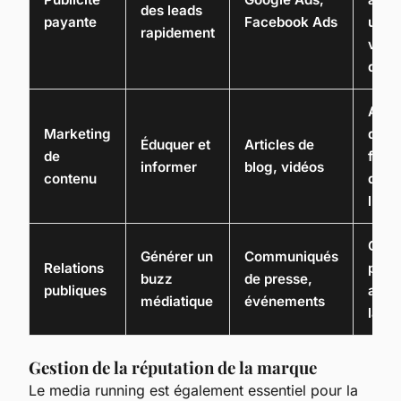
des leads
payante
Facebook Ads
utili
rapidement
vers
de l
Artic
Marketing
détai
Éduquer et
Articles de
de
fonct
informer
blog, vidéos
contenu
de
l'app
Conf
Générer un
Communiqués
Relations
pres
buzz
de presse,
publiques
anno
médiatique
événements
lanc
Gestion de la réputation de la marque
Le media running est également essentiel pour la