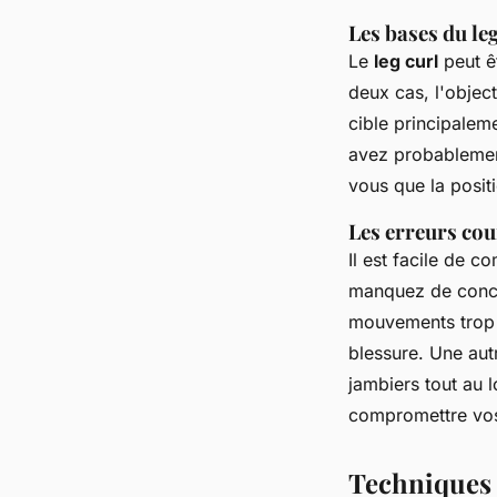
Les bases du leg
Le
leg curl
peut ê
deux cas, l'object
cible principalem
avez probablement
vous que la posit
Les erreurs cou
Il est facile de 
manquez de concen
mouvements trop r
blessure. Une autr
jambiers tout au
compromettre vos
Techniques 