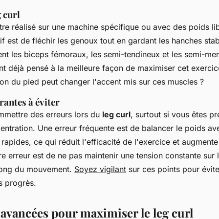
 curl
tre réalisé sur une machine spécifique ou avec des poids li
if est de fléchir les genoux tout en gardant les hanches sta
ent les
biceps fémoraux
, les
semi-tendineux
et les
semi-me
 déjà pensé à la meilleure façon de maximiser cet exercic
ion du pied peut changer l'accent mis sur ces muscles ?
rantes à éviter
commettre des erreurs lors du
leg curl
, surtout si vous êtes p
tration. Une erreur fréquente est de balancer le poids av
apides, ce qui réduit l'efficacité de l'exercice et augmente
e erreur est de ne pas maintenir une tension constante sur l
 long du mouvement.
Soyez vigilant
sur ces points pour évit
 progrès.
avancées pour maximiser le leg curl