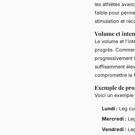
les athlètes avan
faible pour perme
stimulation et réc
Volume et inten
Le volume et l'in
progrès. Commence
progressivement l
suffisamment éle
compromettre la 
Exemple de pr
Voici un exemple
Lundi :
Leg cur
Mercredi :
Leg
Vendredi :
Leg