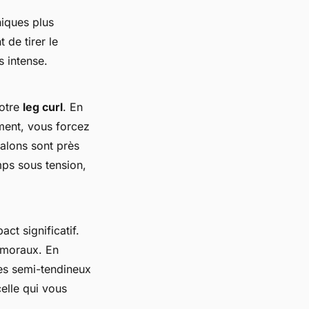
niques plus
de tirer le
s intense.
votre
leg curl
. En
ment, vous forcez
talons sont près
ps sous tension
,
ct significatif.
émoraux
. En
les
semi-tendineux
elle qui vous