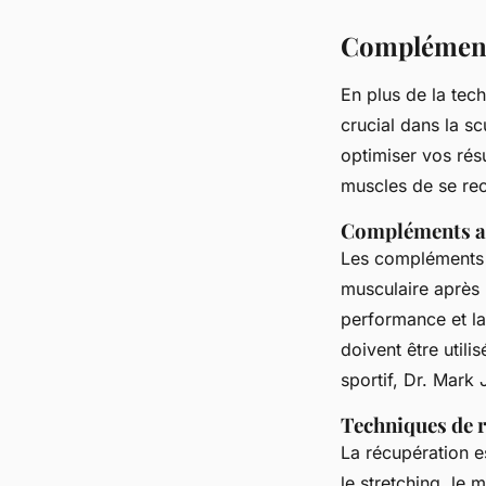
Compléments
En plus de la tech
crucial dans la s
optimiser vos rés
muscles de se rec
Compléments al
Les compléments
musculaire après
performance et la
doivent être util
sportif, Dr. Mark
Techniques de 
La récupération e
le
stretching
, le
m