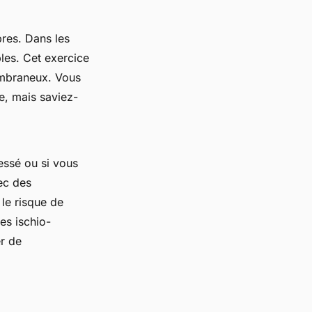
bres. Dans les
bles. Cet exercice
mbraneux
. Vous
e, mais saviez-
ressé ou si vous
ec des
 le risque de
es ischio-
er de