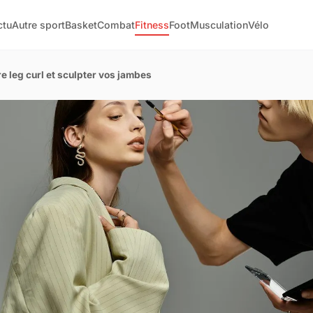
ctu
Autre sport
Basket
Combat
Fitness
Foot
Musculation
Vélo
e leg curl et sculpter vos jambes