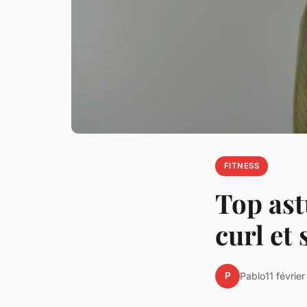
FITNESS
Top ast
curl et
P
Pablo
11 févrie