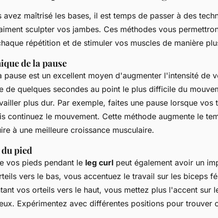
 avez maîtrisé les bases, il est temps de passer à des tech
iment sculpter vos jambes. Ces méthodes vous permettront 
 chaque répétition et de stimuler vos muscles de manière plu
nique de la pause
a pause est un excellent moyen d'augmenter l'intensité de 
e de quelques secondes au point le plus difficile du mouve
vailler plus dur. Par exemple, faites une pause lorsque vos 
uis continuez le mouvement. Cette méthode augmente le
tem
ire à une meilleure croissance musculaire.
 du pied
de vos pieds pendant le
leg curl
peut également avoir un impa
teils vers le bas, vous accentuez le travail sur les
biceps f
ant vos orteils vers le haut, vous mettez plus l'accent sur 
eux
. Expérimentez avec différentes positions pour trouver c
.