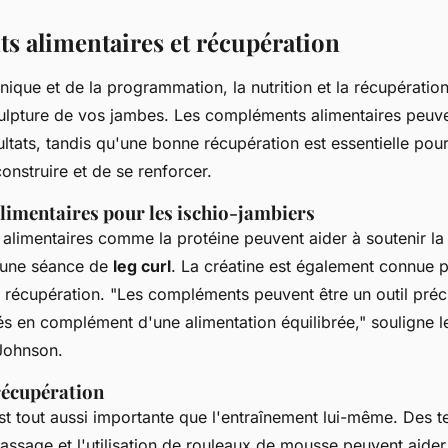
 alimentaires et récupération
nique et de la programmation, la nutrition et la récupération
culpture de vos jambes. Les compléments alimentaires peuve
ultats, tandis qu'une bonne récupération est essentielle pou
onstruire et de se renforcer.
imentaires pour les ischio-jambiers
 alimentaires comme la
protéine
peuvent aider à soutenir la
 une séance de
leg curl
. La
créatine
est également connue po
 récupération.
"Les compléments peuvent être un outil préci
isés en complément d'une alimentation équilibrée,"
souligne le
 Johnson.
récupération
st tout aussi importante que l'entraînement lui-même. Des
assage
et l'
utilisation de rouleaux de mousse
peuvent aider 