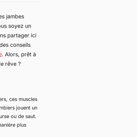
es jambes
vous soyez un
ns partager ici
des conseils
e
. Alors, prêt à
e rêve ?
ers, ces muscles
ambiers jouent un
urse ou de saut.
anière plus