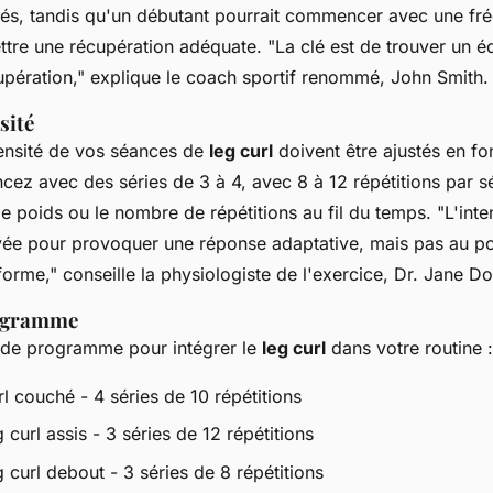
cés, tandis qu'un débutant pourrait commencer avec une fr
ttre une récupération adéquate.
"La clé est de trouver un éq
upération,"
explique le coach sportif renommé, John Smith.
sité
tensité de vos séances de
leg curl
doivent être ajustés en fo
z avec des séries de 3 à 4, avec 8 à 12 répétitions par 
e poids ou le nombre de répétitions au fil du temps.
"L'inte
vée pour provoquer une réponse adaptative, mais pas au po
forme,"
conseille la physiologiste de l'exercice, Dr. Jane Do
ogramme
 de programme pour intégrer le
leg curl
dans votre routine :
l couché - 4 séries de 10 répétitions
 curl assis - 3 séries de 12 répétitions
 curl debout - 3 séries de 8 répétitions