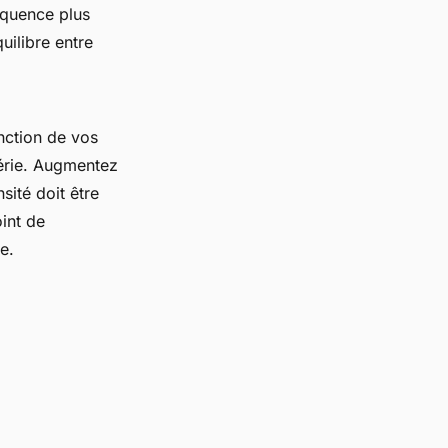
équence plus
uilibre entre
nction de vos
série. Augmentez
nsité doit être
int de
e.