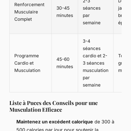
2-3
Dos, 
Renforcement
30-45
séances
jambe
Musculaire
minutes
par
bras,
Complet
semaine
épaul
3-4
séances
Programme
cardio et 2-
Tous 
45-60
Cardio et
3 séances
group
minutes
Musculation
musculation
muscu
par
semaine
Liste à Puces des Conseils pour une
Musculation Efficace
Maintenez un excédent calorique
de 300 à
500 calories par jour pour soutenir la