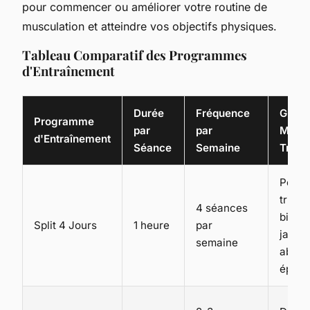
pour commencer ou améliorer votre routine de
musculation et atteindre vos objectifs physiques.
Tableau Comparatif des Programmes
d'Entraînement
Durée
Fréquence
Group
Programme
par
par
Muscu
d'Entraînement
Séance
Semaine
Travai
Pecto
tricep
4 séances
bicep
Split 4 Jours
1 heure
par
jambe
semaine
abdos
épaul