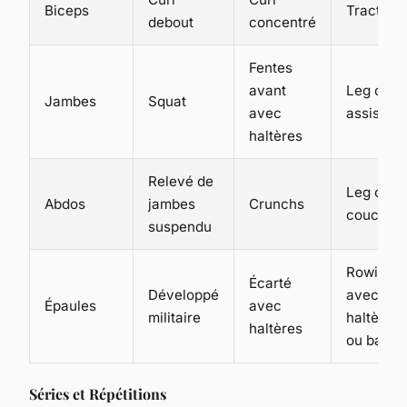
Biceps
Traction
debout
concentré
Fentes
avant
Leg curl
Jambes
Squat
avec
assis
haltères
Relevé de
Leg curl
Abdos
jambes
Crunchs
couché
suspendu
Rowing
Écarté
Développé
avec
Épaules
avec
militaire
haltères
haltères
ou barre
Séries et Répétitions