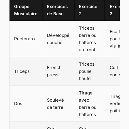
Groupe
Exercices
Exercice
Exercice
Musculaire
de Base
2
3
Triceps
Écarté
Développé
barre ou
Pectoraux
poulie
couché
haltères
vis-à-vis
au front
Triceps
French
Curl
Triceps
poulie
press
concentr
haute
Tirage
Tirage
Soulevé
avec
Dos
vertical
de terre
barre ou
poitrine
haltères
Curl
Curl