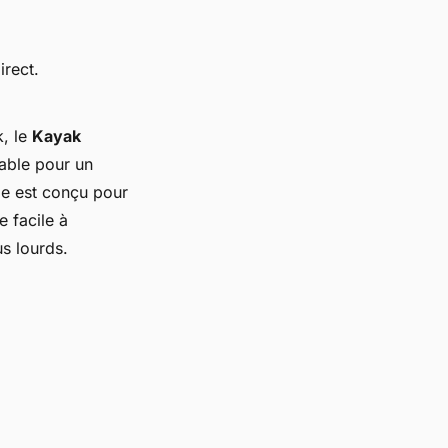
irect.
k, le
Kayak
table pour un
le est conçu pour
e facile à
us lourds.