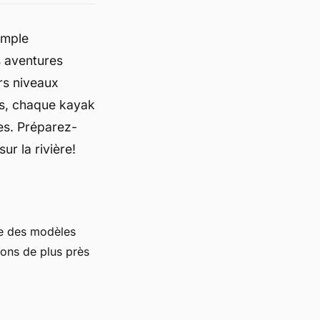
simple
s aventures
rs niveaux
rs, chaque kayak
es. Préparez-
ur la rivière!
te des modèles
yons de plus près