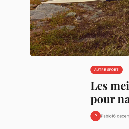
AUTRE SPORT
Les mei
pour na
P
Pablo
16 déce