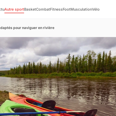
ctu
Autre sport
Basket
Combat
Fitness
Foot
Musculation
Vélo
adaptés pour naviguer en rivière